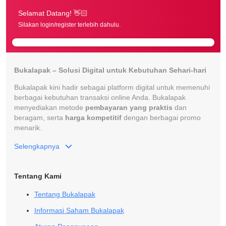
Selamat Datang! 👋🏻
Silakan login/register terlebih dahulu.
Bukalapak – Solusi Digital untuk Kebutuhan Sehari-hari
Bukalapak kini hadir sebagai platform digital untuk memenuhi
berbagai kebutuhan transaksi online Anda. Bukalapak
menyediakan metode
pembayaran yang praktis
dan
beragam, serta
harga kompetitif
dengan berbagai promo
menarik.
Top Up Pulsa, Paket Data dan Token Listrik dalam Satu
Selengkapnya
Tempat
Tidak perlu lagi antri atau keluar rumah, cukup buka aplikasi
Tentang Kami
Bukalapak dan selesaikan pembayaran dalam hitungan detik.
Bukalapak menyediakan berbagai layanan pembayaran
Tentang Bukalapak
online, mulai dari
top up pulsa, beli paket data,
Informasi Saham Bukalapak
pembayaran token listrik
, hingga
top up e-wallet
, semua
bisa dilakukan dengan
mudah, cepat, dan aman
dalam satu